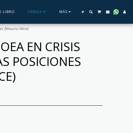
I LIBRO
TIENDA
MÁS
s (Maurici Alice)
 OEA EN CRISIS
AS POSICIONES
CE)